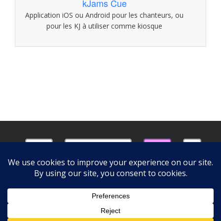
kJams Cue
Application iOS ou Android pour les chanteurs, ou
pour les KJ à utiliser comme kiosque
Accueil
Téléchargements
Achats
Aide
Contact
© 2014 Médias Slithy Toves. Tous droits réservés.
iTunes est une marque déposée de
Apple, Inc.