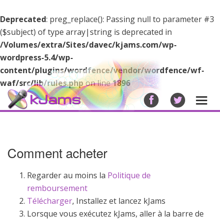
Deprecated
: preg_replace(): Passing null to parameter #3
($subject) of type array|string is deprecated in
/Volumes/extra/Sites/davec/kjams.com/wp-
wordpress-5.4/wp-
content/plugins/wordfence/vendor/wordfence/wf-
waf/src/lib/rules.php
on line
1896
Navi
basc
Comment acheter
Regarder au moins la
Politique de
remboursement
Télécharger
, Installez et lancez kJams
Lorsque vous exécutez kJams, aller à la barre de